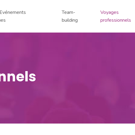
/ Evénements
Team-
Voyages
ues
building
professionnels
nnels