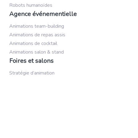
Robots humanoïdes
Agence événementielle
Animations team-building
Animations de repas assis
Animations de cocktail
Animations salon & stand
Foires et salons
Stratégie d’animation
Création de décor
Réalisation de stand
Réussir la communication
Organisation sur mesure
Animation et team building
Activité (sportive par exemple)
Scénographie